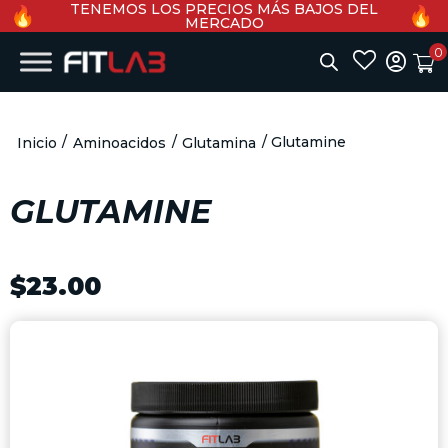
TENEMOS LOS PRECIOS MÁS BAJOS DEL
MERCADO
0
account_circle
/
/
/ Glutamine
Inicio
Aminoacidos
Glutamina
GLUTAMINE
$
23.00