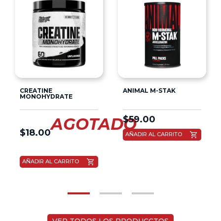
CREATINE
ANIMAL M-STAK
MONOHYDRATE
$
59.00
AGOTADO
$
18.00
shopping_cart
AÑADIR AL CARRITO
shopping_cart
AÑADIR AL CARRITO
VER TODOS LOS PRODUCCTOS