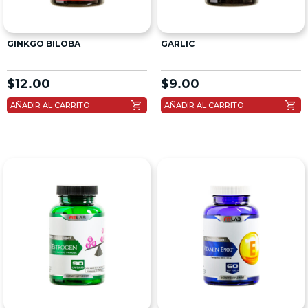
GINKGO BILOBA
GARLIC
$
12.00
$
9.00
shopping_cart
shopping_cart
AÑADIR AL CARRITO
AÑADIR AL CARRITO