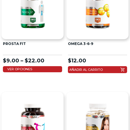
PROSTA FIT
OMEGA 3-6-9
$
9.00
–
$
22.00
$
12.00
shopping_cart
VER OPCIONES
AÑADIR AL CARRITO