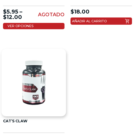
$
5.95
–
$
18.00
AGOTADO
$
12.00
shopping_cart
AÑADIR AL CARRITO
VER OPCIONES
CAT’S CLAW