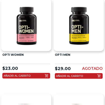
OPTI WOMEN
OPTI MEN
$
23.00
$
29.00
AGOTADO
shopping_cart
shopping_cart
AÑADIR AL CARRITO
AÑADIR AL CARRITO