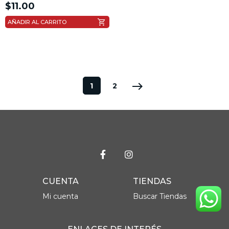
$
11.00
shopping_cart
AÑADIR AL CARRITO
east
1
2
CUENTA
TIENDAS
Mi cuenta
Buscar Tiendas