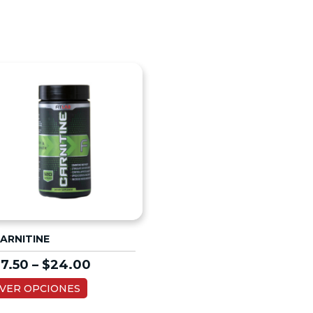
ARNITINE
$
7.50
–
$
24.00
VER OPCIONES